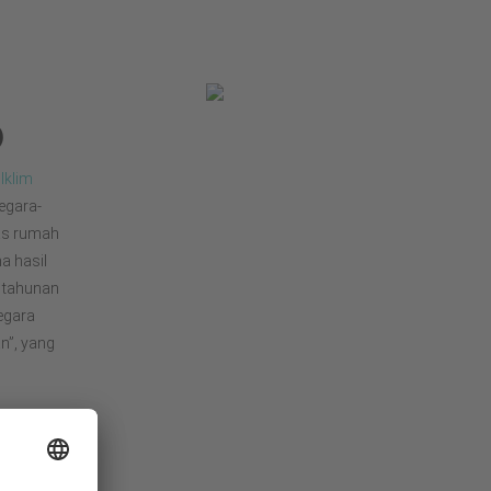
)
 Iklim
egara-
as rumah
a hasil
n tahunan
egara
”, yang
alah
kong oleh