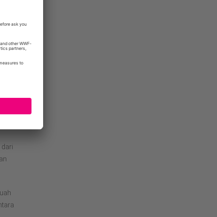
ungkan
i tempatan
kerajaan
conomy.
dari
gan
buah
ntara