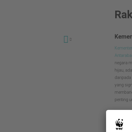
Rak
Kemen
Kementer
Mengapa?
Antaraban
Projek
negara m
hijau, ad
Majlis Pengawasan
daripada
Hutan (FSC)
yang sign
Amalan Terbaik
membangu
Pengurusan Minyak
penting u
Sawit
Pendekatan Stok
WWF
Karbon Tinggi
Selama 5
Galeri
organisas