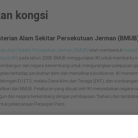
an kongsi
terian Alam Sekitar Persekutuan Jerman (BMUB
ian Alam Sekitar Persekutuan Jerman (BMUB)
telah membentuk
Inisiatif
gsa (IKI)
pada tahun 2008. BMUB menggunakan IKI untuk membantu n
embangun dan negara berkembang untuk mengurangkan pelepasan g
aptasi terhadap perubahan iklim dan memelihara biodiversiti. IKI menerim
 lelongan EU ETS, melalui Dana Iklim dan Tenaga (EKF), dan sumbanga
ifikan dari BMUB. Pelaburan yang dibuat oleh IKI menyediakan negara-n
n dan negara berkembang dengan pembiayaan “baharu dan tambahan
ntuk pelaksanaan Perjanjian Paris.
0 tahun, WWF telah melindungi masa depan alam semula jadi. WWF ad
i pemuliharaan terbesar dunia yang ditubuhkan di 100 negara dan diso