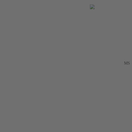
EN
ES
ID
MS