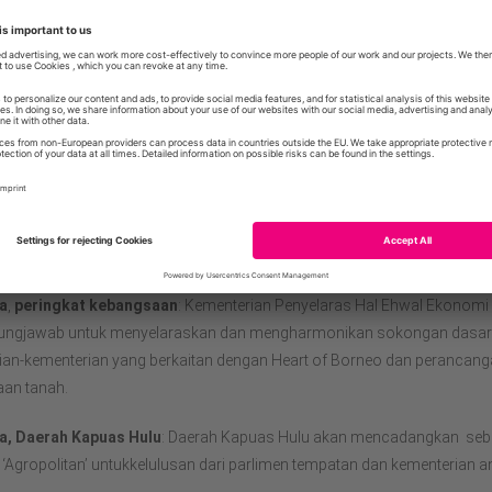
 5 juta USD di seluruh dunia. WWF bekerja secara unik dengan menggab
al dengan bukti saintifik, secara aktif terlibat dalam semua peringkat, dar
, dan memastikan penyelesaian yang inovatif dan idealistik
kanmemenuhi keperluan manusia dan alam semula jadi.
 Utama
onesia
dan
WWF-Malaysia
bekerjasama rapat dengan NGO lain, agensi 
aktor bebas untuk mencapai objektif projek Heart of Borneo – Green E
pihak kepentingan utama kami ialah:
a
,
peringkat kebangsaan
: Kementerian Penyelaras Hal Ehwal Ekonomi
ungjawab untuk menyelaraskan dan mengharmonikan sokongan dasar 
ian-kementerian yang berkaitan dengan Heart of Borneo dan perancan
an tanah.
a, Daerah Kapuas Hulu
: Daerah Kapuas Hulu akan mencadangkan se
Agropolitan’ untukkelulusan dari parlimen tempatan dan kementerian a