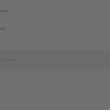
dalah
agi
On: Koneksi