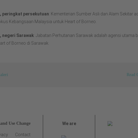
, peringkat persekutuan
: Kementerian Sumber Asli dan Alam Sekitar a
Fokus Kebangsaan Malaysia untuk Heart of Borneo.
, negeri Sarawak
: Jabatan Perhutanan Sarawak adalah agensi utama b
art of Borneo di Sarawak.
aleri
Read 
Land Use Change
We are
vacy
Contact