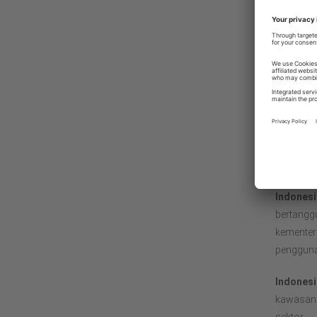
Rakan kongsi
kira-kira
Koneksi
visi glob
ke global
disampai
Rakan
WWF-Ind
dan kontr
Beberapa 
Indonesi
bertangg
kementer
pengguna
Indonesi
kawasan ‘