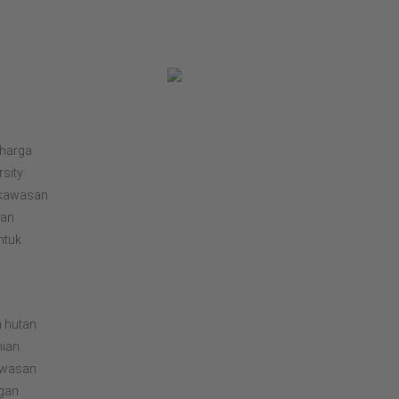
rharga
rsity
i kawasan
uan
ntuk
 hutan
ian.
awasan
ngan