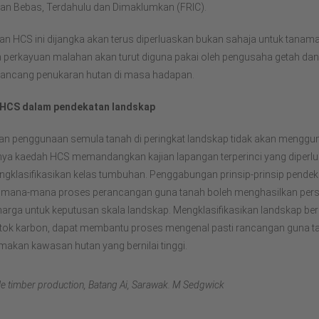
uan Bebas, Terdahulu dan Dimaklumkan (FRIC).
an HCS ini dijangka akan terus diperluaskan bukan sahaja untuk tanam
n perkayuan malahan akan turut diguna pakai oleh pengusaha getah da
ancang penukaran hutan di masa hadapan.
 HCS dalam pendekatan landskap
n penggunaan semula tanah di peringkat landskap tidak akan menggu
ya kaedah HCS memandangkan kajian lapangan terperinci yang diperl
ngklasifikasikan kelas tumbuhan. Penggabungan prinsip-prinsip pende
 mana-mana proses perancangan guna tanah boleh menghasilkan persp
harga untuk keputusan skala landskap. Mengklasifikasikan landskap be
stok karbon, dapat membantu proses mengenal pasti rancangan guna t
akan kawasan hutan yang bernilai tinggi.
le timber production, Batang Ai, Sarawak. M Sedgwick