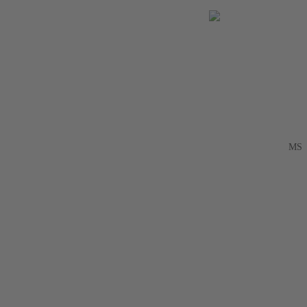
EN
ES
ID
MS