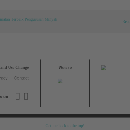
Amalan Terbaik Pengurusan Minyak
Read
Land Use Change
We are
vacy
Contact
us on
Get me back to the top!