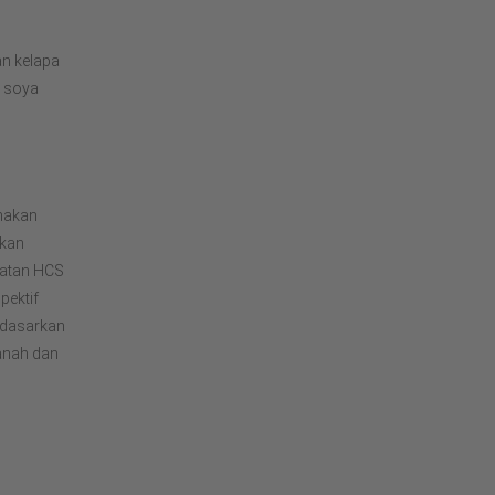
an kelapa
n soya
nakan
ukan
katan HCS
ektif
rdasarkan
anah dan