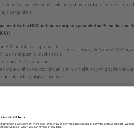
dasar “tiada penebangan” (iaitu hanya hutan terdegradasi bernilai ren
ang dibangunkan).
a pendekatan HCS berlainan daripada pendekatan Pemuliharaan Be
HCV)?
an HCV adalah suatu proses di
Forest, Batang Ai, Sarawak. M Sedgwi
itu dikenal pasti, diuruskan dan
 Penilaian HCV melibatkan
i daripada pihak berkepentingan, analisis maklumat yang sedia ada da
an data setempat jika diperlukan.
wal Pendekatan HCV adalah untuk mengenal pasti bidang yang boleh me
rsiti spesies
istem bertahap lanskap
istem / habitat yang jarang ditemui
hidmatan ekosistem yang penting