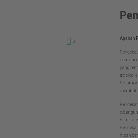
Pen
Apakah P
Pendekat
Mengapa?
untuk per
Projek
yang ren
tropika l
Majlis Pengawasan
Hutan (FSC)
Solomon.
membahag
Amalan Terbaik
Pengurusan Minyak
Pendekata
Sawit
dibangun
Pendekatan Stok
bernilai 
Karbon Tinggi
Pendekat
Galeri
hutan be