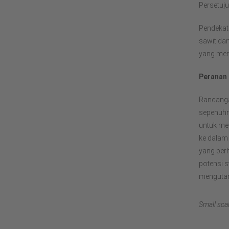
Persetuj
Pendekat
sawit da
yang mer
Peranan
Rancanga
sepenuhn
untuk me
ke dalam
yang ber
potensi 
mengutam
Small sca