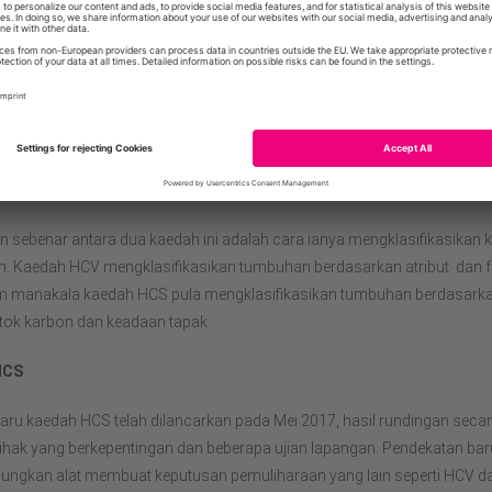
rluan hidup komuniti
i kebudayaan
a pendekatan HCV dan HCS adalah alat pembuat keputusan bagi pemul
unakan untuk mengenal pasti dan melindungi hutan, dan juga kedua-dua
an konsultasi komuniti, pemetaan tanah, analisis dan beberapa kaji se
 untuk menggambarkan hutan yang bernilai tinggi.
 sebenar antara dua kaedah ini adalah cara ianya mengklasifikasikan k
. Kaedah HCV mengklasifikasikan tumbuhan berdasarkan atribut dan f
m manakala kaedah HCS pula mengklasifikasikan tumbuhan berdasark
stok karbon dan keadaan tapak.
HCS
haru kaedah HCS telah dilancarkan pada Mei 2017, hasil rundingan seca
hak yang berkepentingan dan beberapa ujian lapangan. Pendekatan baru
ngkan alat membuat keputusan pemuliharaan yang lain seperti HCV d