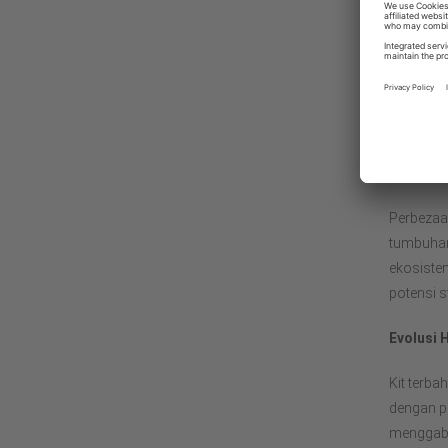
Kepe
Nila
Kedua-du
yang dig
menggunak
lapangan
Perbezaan
tumbuhan
ekosiste
potensi 
Evolusi 
Kit terba
dengan pi
menggabu