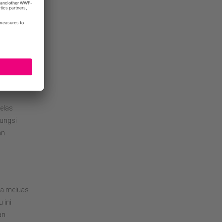
ihaaran
nya
lidik
elas
ungsi
an
ra meluas
 ini
an