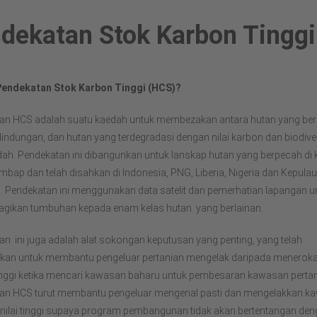
dekatan Stok Karbon Tinggi
endekatan Stok Karbon Tinggi (HCS)?
an HCS adalah suatu kaedah untuk membezakan antara hutan yang be
lindungan, dan hutan yang terdegradasi dengan nilai karbon dan biodive
dah. Pendekatan ini dibangunkan untuk lanskap hutan yang berpecah d
embap dan telah disahkan di Indonesia, PNG, Liberia, Nigeria dan Kepula
 Pendekatan ini menggunakan data satelit dan pemerhatian lapangan u
ikan tumbuhan kepada enam kelas hutan yang berlainan.
n ini juga adalah alat sokongan keputusan yang penting, yang telah
kan untuk membantu pengeluar pertanian mengelak daripada meneroka
tinggi ketika mencari kawasan baharu untuk pembesaran kawasan pertan
an HCS turut membantu pengeluar mengenal pasti dan mengelakkan k
rnilai tinggi supaya program pembangunan tidak akan bertentangan de