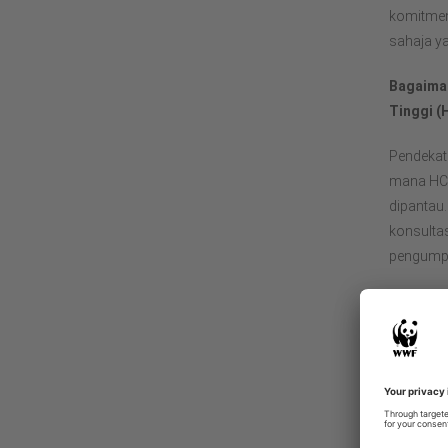
Rakan kongsi
komitmen/
sahaja y
Koneksi
Bagaiman
Tinggi (
Pendekat
mana HCV 
dipantau.
konsultas
pengumpul
Tujuan a
Dive
Ekos
Ekos
Perk