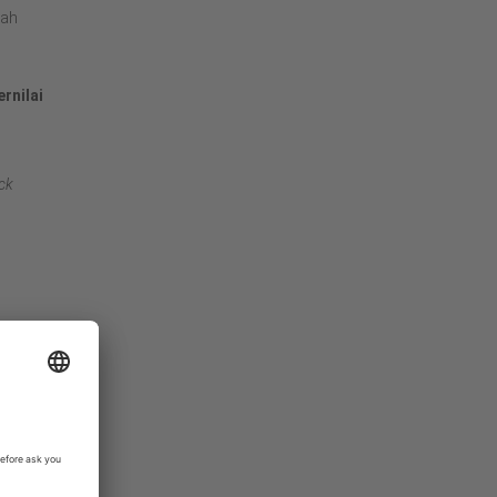
dah
rnilai
ck
n
mberi: