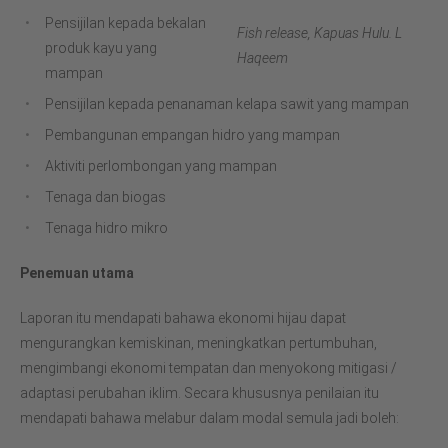
Pensijilan kepada bekalan
Fish release, Kapuas Hulu. L
produk kayu yang
Haqeem
mampan
Pensijilan kepada penanaman kelapa sawit yang mampan
Pembangunan empangan hidro yang mampan
Aktiviti perlombongan yang mampan
Tenaga dan biogas
Tenaga hidro mikro
Penemuan utama
Laporan itu mendapati bahawa ekonomi hijau dapat
mengurangkan kemiskinan, meningkatkan pertumbuhan,
mengimbangi ekonomi tempatan dan menyokong mitigasi /
adaptasi perubahan iklim. Secara khususnya penilaian itu
mendapati bahawa melabur dalam modal semula jadi boleh: