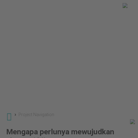
You are here
Global Land Use Change
Projek-Projek
Ekonomi Hijau dalam Heart of Borneo
›
Project Navigation
Mengapa perlunya mewujudkan