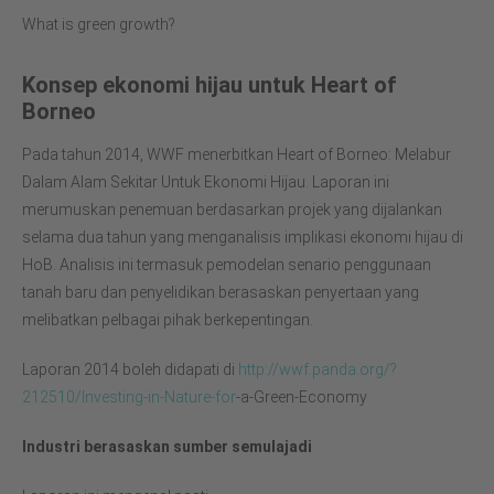
What is green growth?
Konsep ekonomi hijau untuk Heart of
Borneo
Pada tahun 2014, WWF menerbitkan Heart of Borneo: Melabur
Dalam Alam Sekitar Untuk Ekonomi Hijau. Laporan ini
merumuskan penemuan berdasarkan projek yang dijalankan
selama dua tahun yang menganalisis implikasi ekonomi hijau di
HoB. Analisis ini termasuk pemodelan senario penggunaan
tanah baru dan penyelidikan berasaskan penyertaan yang
melibatkan pelbagai pihak berkepentingan.
Laporan 2014 boleh didapati di
http://wwf.panda.org/?
212510/Investing-in-Nature-for
-a-Green-Economy
Industri berasaskan sumber semulajadi