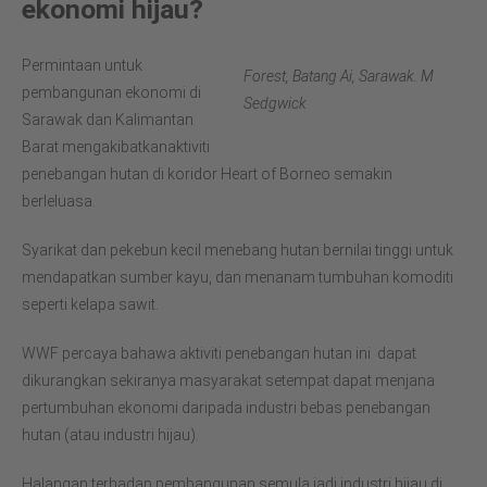
ekonomi hijau?
Permintaan untuk
Forest, Batang Ai, Sarawak. M
pembangunan ekonomi di
Sedgwick
Sarawak dan Kalimantan
Barat mengakibatkanaktiviti
penebangan hutan di koridor Heart of Borneo semakin
berleluasa.
Syarikat dan pekebun kecil menebang hutan bernilai tinggi untuk
mendapatkan sumber kayu, dan menanam tumbuhan komoditi
seperti kelapa sawit.
WWF percaya bahawa aktiviti penebangan hutan ini dapat
dikurangkan sekiranya masyarakat setempat dapat menjana
pertumbuhan ekonomi daripada industri bebas penebangan
hutan (atau industri hijau).
Halangan terhadap pembangunan semula jadi industri hijau di