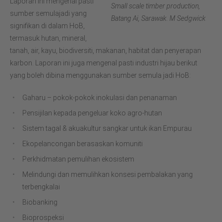
Laporan ini mengenal pasti
Small scale timber production,
sumber semulajadi yang
Batang Ai, Sarawak. M Sedgwick
signifikan di dalam HoB,
termasuk hutan, mineral,
tanah, air, kayu, biodiversiti, makanan, habitat dan penyerapan
karbon. Laporan ini juga mengenal pasti industri hijau berikut
yang boleh dibina menggunakan sumber semula jadi HoB:
Gaharu – pokok-pokok inokulasi dan penanaman
Pensijilan kepada pengeluar koko agro-hutan
Sistem tagal & akuakultur sangkar untuk ikan Empurau
Ekopelancongan berasaskan komuniti
Perkhidmatan pemulihan ekosistem
Melindungi dan memulihkan konsesi pembalakan yang
terbengkalai
Biobanking
Bioprospeksi