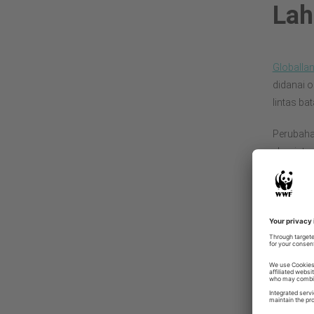
Lah
Globalla
didanai o
lintas ba
Perubaha
ekosistem
rumput t
mendalam
Kegiatan
lahan yan
keanekar
Solusi p
masyarak