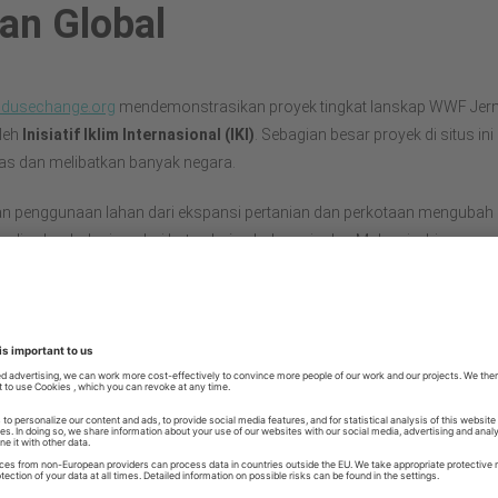
an Global
ndusechange.org
mendemonstrasikan proyek tingkat lanskap WWF Jer
leh
Inisiatif Iklim Internasional (IKI)
. Sebagian besar proyek di situs ini 
tas dan melibatkan banyak negara.
n penggunaan lahan dari ekspansi pertanian dan perkotaan mengubah
 di seluruh dunia – dari hutan hujan Indonesia dan Malaysia, hingga p
ropis Kolombia dan lahan basah Paraguay – dengan implikasi negatif y
 untuk perubahan iklim, keanekaragaman hayati dan ekonomi pedesaa
 Lanskap WWF bertujuan untuk mengintegrasikan konservasi, penggun
g berkelanjutan dan, jika perlu, memulihkan lanskap untuk mempertah
agaman hayati, layanan ekosistem dan ekonomi lokal.
ada tingkat lansekap membutuhkan pemangku kepentingan mulai dari
at sipil, pemerintah dan sektor swasta bekerja sama untuk menemukan