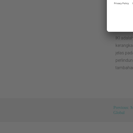
dan meng
kepentin
lingkunga
kami.
IKI adal
kerangka
jelas pad
perlindu
tambahan,
Previous: 
Global