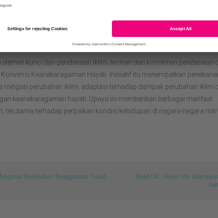
atasi tantangan yang sedang kita hadapi saat ini. Membawa para pem
gan untuk bersama-sama mendiskusikan tantangan dan mengembangka
n jangka panjang yang kolaboratif, merupakan elemen kunci dari proye
ah elemen kunci dari pendanaan iklim Jerman dan komitmen pendanaan 
 Konvensi Keanekaragaman Hayati. Inisiatif itu menempatkan penekana
a mitigasi perubahan iklim, adaptasi terhadap dampak perubahan iklim 
ngan keanekaragaman hayati. Upaya ini memberikan berbagai manfaat
 terutama terhadap perbaikan kondisi kehidupan di negara-negara mitr
Mengenai Perubahan Penggunaan Tanah
Read On: About the Internati
Ini