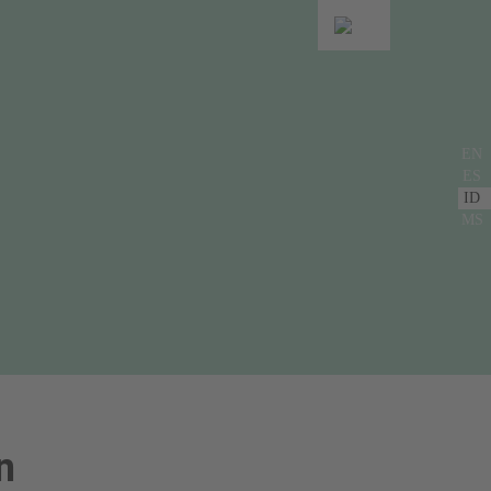
EN
ES
ID
MS
n