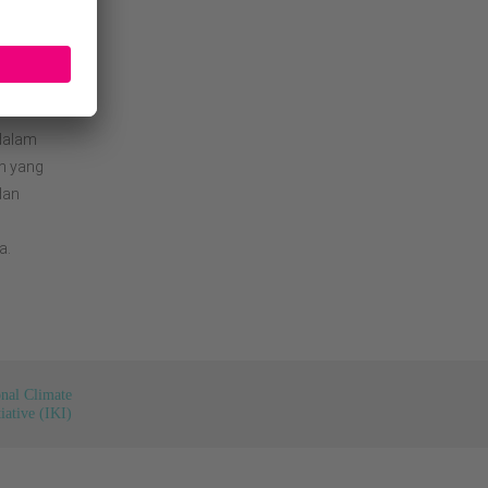
angku
n solusi
k lanskap
dalam
n yang
dan
a.
onal Climate
tiative (IKI)