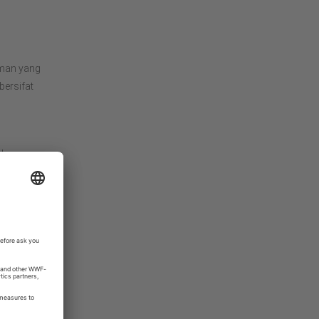
man yang
bersifat
adang
ang
n.
aan
ankan
 solusi