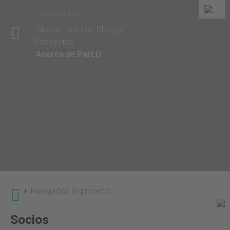
Usted esta aqui
Global Land Use Change
Proyectos
Acerca de ParLU
›
Navegación de proyecto
Socios