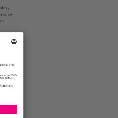
ales y
ones se
los
tantes de
y áreas
do, con
y es un
ten la
tros son
orciones