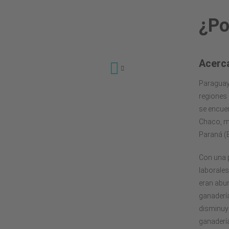
¿Po
Acerc
Paraguay 
¿Por qué ParLU?
regiones 
El Proyecto
se encuen
Chaco, mi
REDD+
Paraná (
Resultados e Reportes
Con una 
Socios
laborale
eran abu
ganadería
disminuye
ganadería