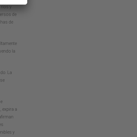
 ríos y
versos de
chas de
altamente
yendo la
do. La
 se
de
 expira a
 afirman
es
nibles y