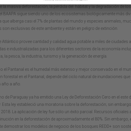
e la masiva deforestación, la pérdida del hábitat y la degradación de los
 el BAAPA sigue siendo uno de los ecosistemas biológicamente más di
 ya que alberga casi el 7% de plantas del mundo y especies animales, mu
s son exclusivas de este ambiente y están en peligro de extinción.
 Atlántico provee cantidad y calidad agua potable a miles de ciudades 
as e industrializadas para los diferentes sectores de la economía inclu
a, la pesca, la industria, turismo y la generación de energía.
o el Pantanal es el humedal más extenso y mejor conservado en el mun
 forestal en el Pantanal, depende del ciclo natural de inundaciones que
 año a año.
no de Paraguay ya ha emitido una Ley de Deforestación Cero en el este 
 Esta ley estableció una moratoria sobre la deforestación; sin embargo,
e 2018. La aplicación de ley fue sólo un éxito parcial. Recursos oficiales
inución en la deforestación de aproximadamente el 80%. Sin embargo, 
te demostrar los modelos de negocio de los bosques REDD+ son soste