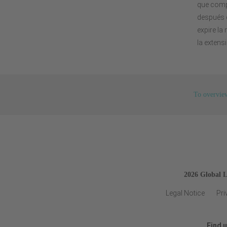
que comp
después d
expire la
la extens
To overvie
2026 Global 
Legal Notice
Pri
Find 