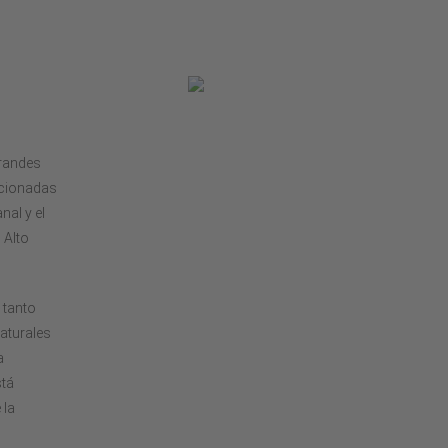
grandes
encionadas
al y el
 Alto
 tanto
aturales
a
stá
 la