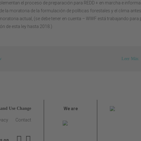
lementan el proceso de preparación para REDD + en marcha e informa
e la moratoria de la formulación de políticas forestales y el clima ante
 moratoria actual, (se debe tener en cuenta – WWF está trabajando par
ión de esta ley hasta 2018.)
w
Leer Más: 
Land Use Change
We are
vacy
Contact
us on