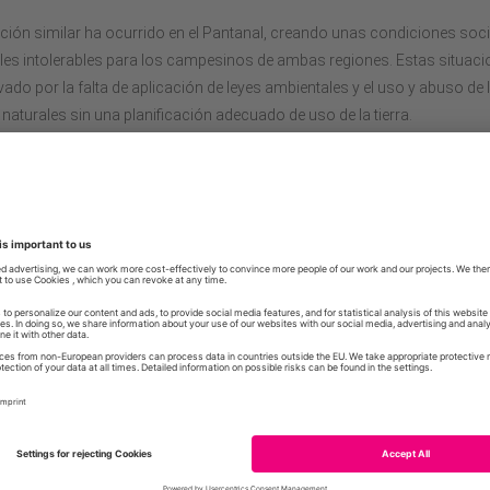
ción similar ha ocurrido en el Pantanal, creando unas condiciones soci
es intolerables para los campesinos de ambas regiones. Estas situaci
ado por la falta de aplicación de leyes ambientales y el uso y abuso de 
naturales sin una planificación adecuado de uso de la tierra.
 Atlántico y el Pantanal, son dos de los ambientes naturales más impor
a. En los últimos 10 años la agricultura se ha expandido en Paraguay 
 de bosque han sido desmontadas y alteradas por esta esta causa.
e Atlántico es uno de los bosques tropicales más amenazados del mun
 de su área original. La vegetación predominante del BAAPA en Paragua
mi seco. La variación del medio ambiente local y el tipo de suelo, permi
n de otras comunidades vegetales como bambú y palmito.
 parte de los bosques sobrantes han sido explotados para madera, y o
ecundarios que se recuperan de la deforestación. Por tanto, existen p
es primarios y secundarios en diferentes procesos de transformación.