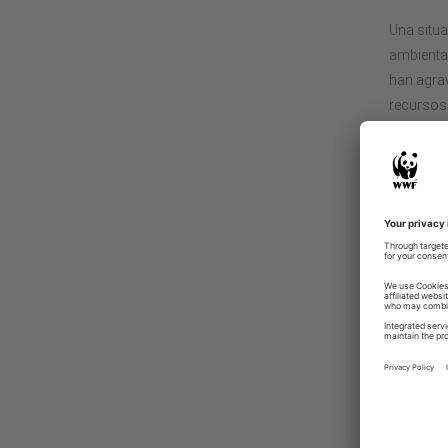
Una situa
ambiental
han agrav
recursos 
El Bosque
Sudaméric
valiosas
El Bosqu
solo 7,4%
bosque se
aparició
La mayor
bosques s
de bosqu