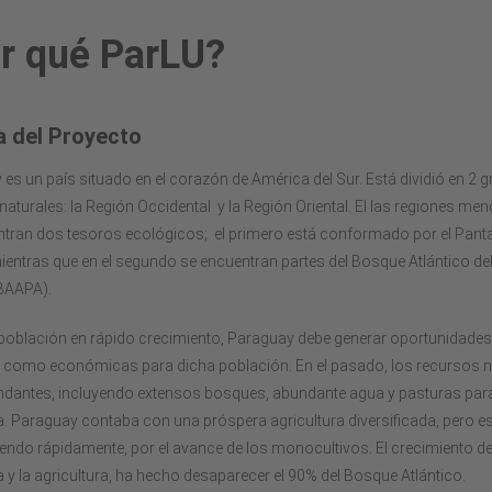
r qué ParLU?
a del Proyecto
es un país situado en el corazón de América del Sur. Está dividió en 2 
naturales: la Región Occidental y la Región Oriental. El las regiones m
tran dos tesoros ecológicos; el primero está conformado por el Pantan
entras que en el segundo se encuentran partes del Bosque Atlántico del
BAAPA).
población en rápido crecimiento, Paraguay debe generar oportunidades
s como económicas para dicha población. En el pasado, los recursos n
ndantes, incluyendo extensos bosques, abundante agua y pasturas par
. Paraguay contaba con una próspera agricultura diversificada, pero e
ndo rápidamente, por el avance de los monocultivos. El crecimiento de
 y la agricultura, ha hecho desaparecer el 90% del Bosque Atlántico.