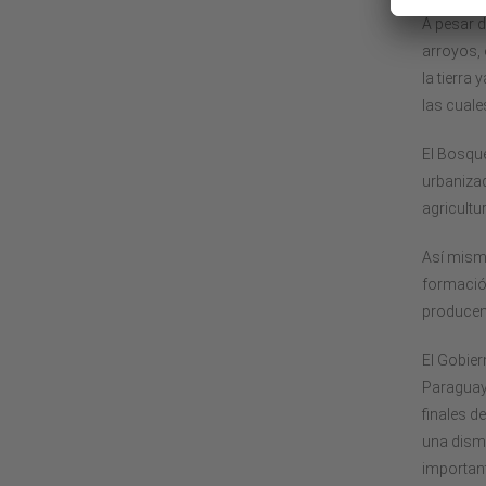
A pesar d
arroyos,
la tierra
las cuale
El Bosque
urbanizad
agricultur
Así mism
formación
producen
El Gobier
Paraguay.
finales d
una dism
importan