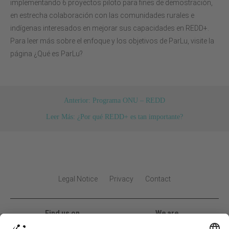
implementando 6 proyectos piloto para fines de demostración,
en estrecha colaboración con las comunidades rurales e
indígenas interesados en mejorar sus capacidades en REDD+.
Para leer más sobre el enfoque y los objetivos de ParLu, visite la
página ¿Qué es ParLu?
Anterior: Programa ONU – REDD
Leer Más: ¿Por qué REDD+ es tan importante?
Legal Notice
Privacy
Contact
Find us on
We are