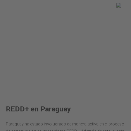
Usted esta aqui
Global Land Use Change
REDD+
REDD+ en Paraguay
REDD+ en Paraguay
Paraguay ha estado involucrado de manera activa en el proceso