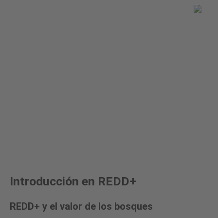
Usted esta aqui
Global Land Use Change
REDD+
Introducción en REDD+
Introducción en REDD+
REDD+ y el valor de los bosques